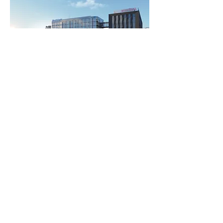
podobne realizacje
POZNAJ NAS
ARCHIFACTORY Sp. z o.o. Sp. komandytowa
ul. Szlak 77/222, 31-153 Kraków
NIP:
6762560290